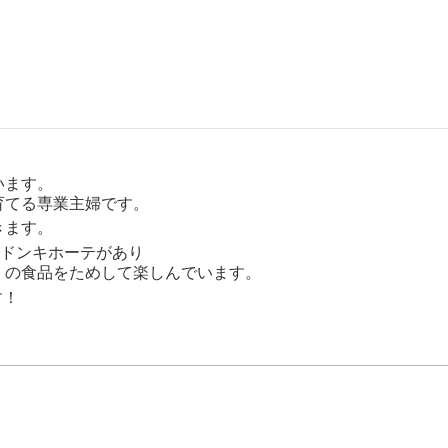
います。
育てる専業主婦です。
きます。
にドンキホーテがあり
」の食品をためして楽しんでいます。
す！