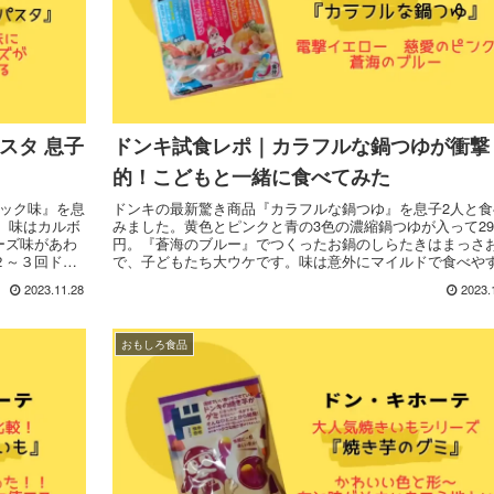
スタ 息子
ドンキ試食レポ｜カラフルな鍋つゆが衝撃
的！こどもと一緒に食べてみた
ナック味』を息
ドンキの最新驚き商品『カラフルな鍋つゆ』を息子2人と食
す。味はカルボ
みました。黄色とピンクと青の3色の濃縮鍋つゆが入って29
ーズ味があわ
円。『蒼海のブルー』でつくったお鍋のしらたきはまっさ
２～３回ドン
で、子どもたち大ウケです。味は意外にマイルドで食べや
味でした。週２～３回ドンキに買い物に行くロボママが実
2023.11.28
2023.
ポートします。
おもしろ食品