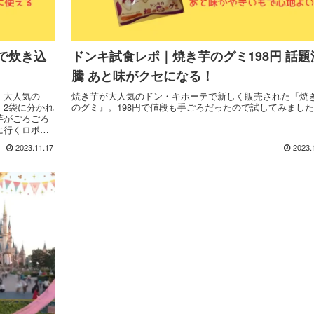
で炊き込
ドンキ試食レポ｜焼き芋のグミ198円 話題
騰 あと味がクセになる！
！大人気の
焼き芋が大人気のドン・キホーテで新しく販売された『焼
。2袋に分かれ
のグミ』。198円で値段も手ごろだったので試してみまし
芋がごろごろ
に行くロボマ
2023.11.17
2023.