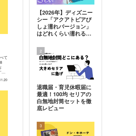
【2026年】ディズニー
シー「アクアトピアび
しょ濡れバージョン」
はどれくらい濡れる？
着替えは必要？100均
レインポンチョで乗っ
てみた 実体験でレビ
べて
ュー
8
お
すい
食レ
11.20
退職届・育児休暇届に
最適！100均 セリアの
白無地封筒セットを徹
底レビュー