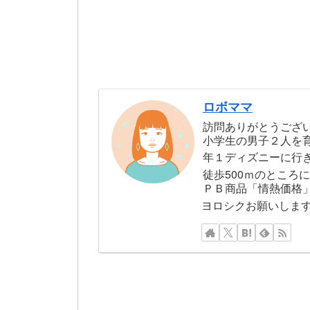
ロボママ
訪問ありがとうござ
小学生の男子２人を
年１ディズニーに行
徒歩500ｍのところ
ＰＢ商品「情熱価格
ヨロシクお願いしま