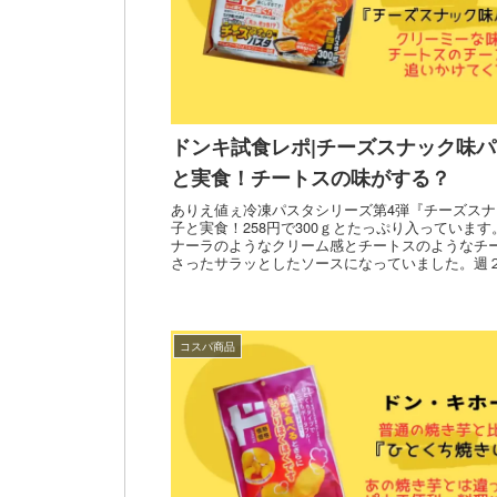
ドンキ試食レポ|チーズスナック味パ
と実食！チートスの味がする？
ありえ値ぇ冷凍パスタシリーズ第4弾『チーズス
子と実食！258円で300ｇとたっぷり入っていま
ナーラのようなクリーム感とチートスのようなチ
さったサラッとしたソースになっていました。週
キに買い物に行くロボママがレポートします。
コスパ商品