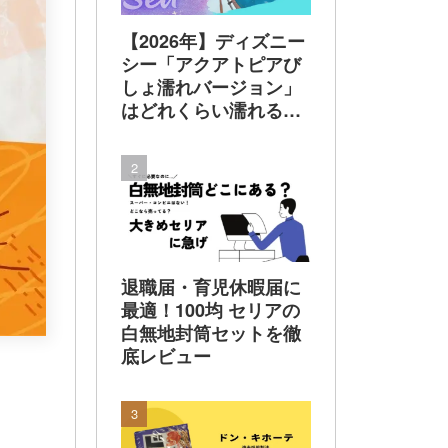
【2026年】ディズニー
シー「アクアトピアび
しょ濡れバージョン」
はどれくらい濡れる？
着替えは必要？100均
レインポンチョで乗っ
てみた 実体験でレビ
ュー
退職届・育児休暇届に
最適！100均 セリアの
白無地封筒セットを徹
底レビュー