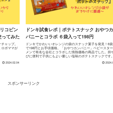
 リコピン
ドンキ試食レポ｜ポテトスナック おやつ
使ってみた
パニーとコラボ ６袋入って198円
ケチャップ。
ドンキでかわいいオレンジの袋のスナック菓子を発見！6袋
くロボママが
で198円とお手頃価格。「おやつカンパニー」ベビースタ
メンで有名な会社とコラボした情熱価格の商品でした。持
びに便利で子供にもよい優しい塩味のポテトスナックです
２～３回ドンキに行くロボママの実食レポートです。
2024.02.04
2024.
スポンサーリンク