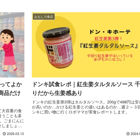
おもしろ食品
買ってよか
ドンキ試食レポ｜紅生姜タルタルソース 
商品だけ
りだから生姜感あり
ドンキの紅生姜第3弾はタルタルソース。200gで498円は安
か高いのか…かける紅生姜との違いはあるのか…週２～３
て大容量の食
ンキに買い物に行くロボママが実食レポートします。
迷うことも多
す。ごまにんに
介しましょ
2026.03.13
2024.