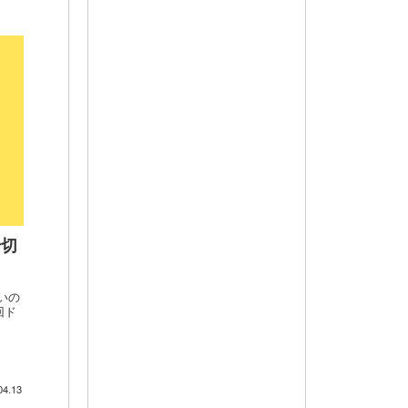
千切
いの
回ド
04.13