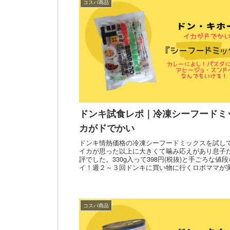
コスパ商品
ドンキ試食レポ｜冷凍シーフードミ
カがドでかい
ドンキ情熱価格の冷凍シーフードミックスを試し
イカが思った以上に大きくて噛み応えがあり息子
評でした。330g入って398円(税抜)と手ごろな値
イ！週２～３回ドンキに買い物に行くロボママが
します。
コスパ商品