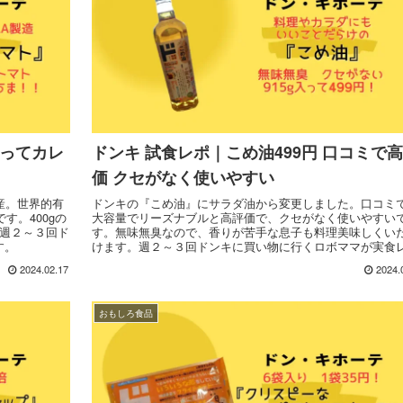
使ってカレ
ドンキ 試食レポ｜こめ油499円 口コミで
価 クセがなく使いやすい
産。世界的有
ドンキの『こめ油』にサラダ油から変更しました。口コミ
す。400gの
大容量でリーズナブルと高評価で、クセがなく使いやすい
。週２～３回ド
す。無味無臭なので、香りが苦手な息子も料理美味しくい
す。
けます。週２～３回ドンキに買い物に行くロボママが実食
ートします。
2024.02.17
2024.
おもしろ食品