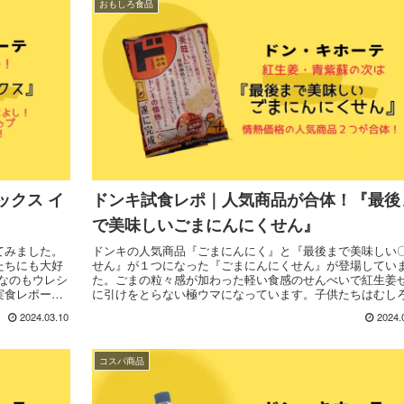
おもしろ食品
ックス イ
ドンキ試食レポ｜人気商品が合体！『最後
で美味しいごまにんにくせん』
てみました。
ドンキの人気商品『ごまにんにく』と『最後まで美味しい
たちにも大好
せん』が１つになった『ごまにんにくせん』が登場してい
段なのもウレシ
た。ごまの粒々感が加わった軽い食感のせんべいで紅生姜
実食レポート
に引けをとらない極ウマになっています。子供たちはむし
ちらの方が好きで、1袋5分持ちませんでした。週２～3回
2024.03.10
2024.
に買い物に行くロボママが実食レポートします。
コスパ商品