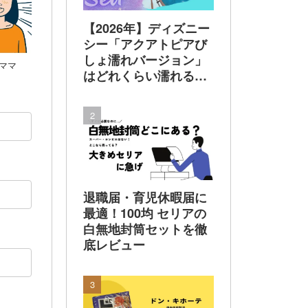
【2026年】ディズニー
シー「アクアトピアび
しょ濡れバージョン」
ママ
はどれくらい濡れる？
着替えは必要？100均
レインポンチョで乗っ
てみた 実体験でレビ
ュー
退職届・育児休暇届に
最適！100均 セリアの
白無地封筒セットを徹
底レビュー