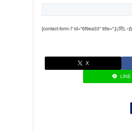
[contact-form-7 id="6f9ea33" title="お問
X
LINE