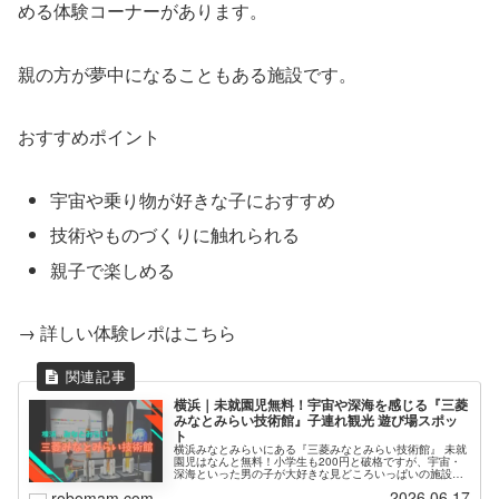
める体験コーナーがあります。
親の方が夢中になることもある施設です。
おすすめポイント
宇宙や乗り物が好きな子におすすめ
技術やものづくりに触れられる
親子で楽しめる
→ 詳しい体験レポはこちら
横浜｜未就園児無料！宇宙や深海を感じる『三菱
みなとみらい技術館』子連れ観光 遊び場スポッ
ト
横浜みなとみらいにある『三菱みなとみらい技術館』 未就
園児はなんと無料！小学生も200円と破格ですが、宇宙・
深海といった男の子が大好きな見どころいっぱいの施設で
す。みなとみらいに遊びに来たついでに、おこさんのご機
2026.06.17
robomam.com
嫌とりにオススメします。展示内容、みどころ、お得なプ