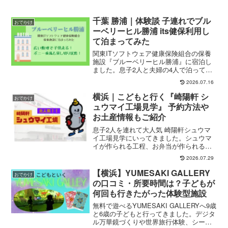
千葉 勝浦｜体験談 子連れでブル
おでかけ
ーベリーヒル勝浦 its健保利用し
て泊まってみた
関東ITソフトウェア健康保険組合の保養
施設『ブルーベリーヒル勝浦』に宿泊し
ました。息子2人と夫婦の4人で泊ってみ
た感想、どんなところなのか、子供には
2026.07.16
どうなのか、ごはんはどうなのか、泊ま
ってみて分かった注意点など踏まえてレ
横浜｜こどもと行く『崎陽軒 シ
おでかけ
ポートします。
ュウマイ工場見学』 予約方法や
お土産情報もご紹介
息子2人を連れて大人気 崎陽軒シュウマ
イ工場見学にいってきました。シュウマ
イが作られる工程、お弁当が作られる工
程、歴代ひょうちゃんを見学。どのよう
2026.07.29
なところなのか、どのようなお土産があ
るのか、どのように予約するのかなどを
【横浜】YUMESAKI GALLERY
おでかけ
レポートします。
の口コミ・所要時間は？子どもが
何回も行きたがった体験型施設
無料で遊べるYUMESAKI GALLERYへ9歳
と6歳の子どもと行ってきました。デジタ
ル万華鏡づくりや世界旅行体験、シール