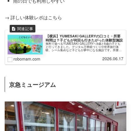
雨の日でも利用しやすい
→ 詳しい体験レポはこちら
【横浜】YUMESAKI GALLERYの口コミ・所要
時間は？子どもが何回も行きたがった体験型施設
無料で遊べるYUMESAKI GALLERYへ9歳と6歳の子ども
と行ってきました。デジタル万華鏡づくりや世界旅行体
験、シール集めなど子どもが夢中になる施設です。所要時
間や見どころなど紹介します。
2026.06.17
robomam.com
京急ミュージアム