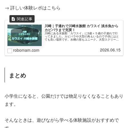
→ 詳しい体験レポはこちら
川崎｜子連れで川崎水族館 カワスイ 淡水魚から
カピバラまで充実！
川崎にある水族館「カワスイ」に3歳＋５歳の子連れで行
ってきました。カピバラや大型の鳥もいるので子供にはと
ても良い場所です。水槽の形もユニーク。大型スクリーン
も子供は大喜びでした！2月は期間限定で入館無料だそ
う。また行こうかしら…アクセス・料金・所要時間などを
2026.06.15
ふまえてご紹介します。
robomam.com
まとめ
小学生になると、公園だけでは物足りなくなることもあり
ます。
そんなときは、遊びながら学べる体験施設がおすすめで
す。