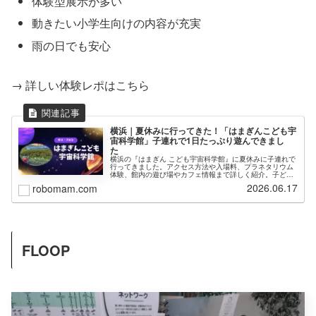
体験型展示が多い
動きたい小学生向けの内容が充実
雨の日でも安心
→ 詳しい体験レポはこちら
横浜｜夏休みに行ってきた！「はまぎんこども宇
宙科学館」子連れで1日たっぷり遊んできまし
た
横浜の『はまぎん こども宇宙科学館』に夏休みに子連れで
行ってきました。アクセス方法や入場料、プラネタリウム
体験、館内の遊び場やカフェ情報まで詳しく紹介。子ども
と1日たっぷり楽しめるスポットです。
2026.06.17
robomam.com
FLOOP