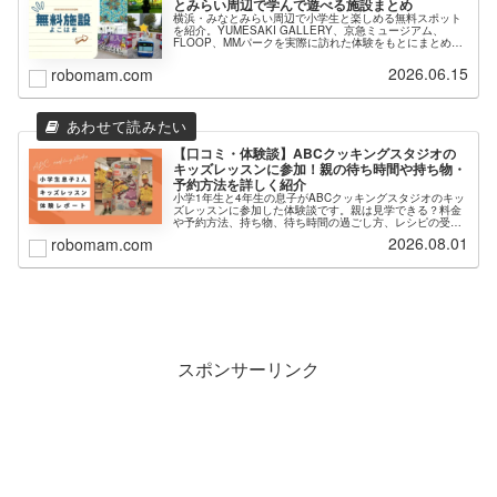
とみらい周辺で学んで遊べる施設まとめ
横浜・みなとみらい周辺で小学生と楽しめる無料スポット
を紹介。YUMESAKI GALLERY、京急ミュージアム、
FLOOP、MMパークを実際に訪れた体験をもとにまとめま
した。
2026.06.15
robomam.com
【口コミ・体験談】ABCクッキングスタジオの
キッズレッスンに参加！親の待ち時間や持ち物・
予約方法を詳しく紹介
小学1年生と4年生の息子がABCクッキングスタジオのキッ
ズレッスンに参加した体験談です。親は見学できる？料金
や予約方法、持ち物、待ち時間の過ごし方、レシピの受け
取り方、夏休みの予約のコツまで写真付きで詳しく紹介し
2026.08.01
robomam.com
ます。
スポンサーリンク