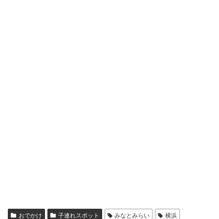
おでかけ
子連れスポット
みなとみらい
横浜