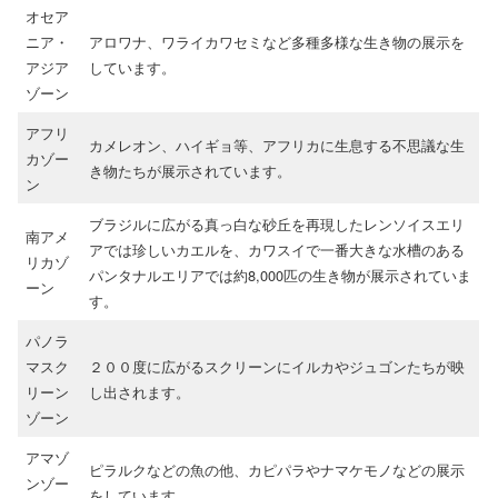
オセア
ニア・
アロワナ、ワライカワセミなど多種多様な生き物の展示を
アジア
しています。
ゾーン
アフリ
カメレオン、ハイギョ等、アフリカに生息する不思議な生
カゾー
き物たちが展示されています。
ン
ブラジルに広がる真っ白な砂丘を再現したレンソイスエリ
南アメ
アでは珍しいカエルを、カワスイで一番大きな水槽のある
リカゾ
パンタナルエリアでは約8,000匹の生き物が展示されていま
ーン
す。
パノラ
マスク
２００度に広がるスクリーンにイルカやジュゴンたちが映
リーン
し出されます。
ゾーン
アマゾ
ピラルクなどの魚の他、カピパラやナマケモノなどの展示
ンゾー
をしています。