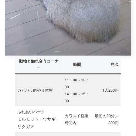
動物と触れ合うコーナ
時間
料金
ー
11：00～12：
00
カピパラ餌やり体験
1人200円
14：00～15：
00
ふれあいパーク
カワスイ営業
最初の20分／
モルモット・ウサギ・
時間内
800円
リクガメ