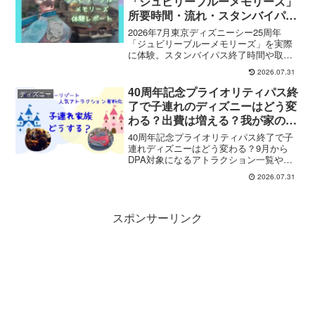
「ジュビリーブルーメモリーズ」
ければ幸いです。
所要時間・流れ・スタンバイパス
は必要？体験した感想【2026】
2026年7月東京ディズニーシー25周年
「ジュビリーブルーメモリーズ」を実際
に体験。スタンバイパス終了時間や取得
方法、料金、所要時間、ストーンの種
2026.07.31
類、体験の流れを写真付きで紹介しま
す。
40周年記念プライオリティパス終
ディズニー
了で子連れのディズニーはどう変
わる？出費は増える？我が家の考
え方
40周年記念プライオリティパス終了で子
連れディズニーはどう変わる？9月から
DPA対象になるアトラクション一覧や出
費への影響、4人家族の我が家が考える楽
2026.07.31
しみ方・節約方法を紹介します。
スポンサーリンク