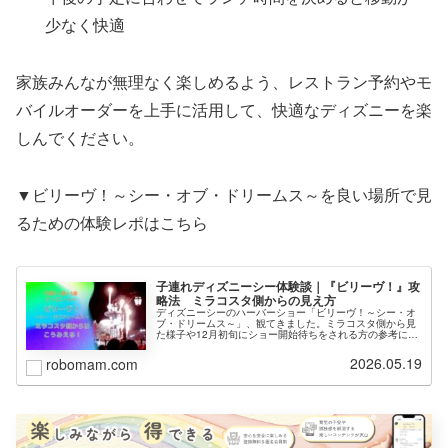
少なく快適
家族みんなが無理なく楽しめるよう、レストラン予約やモ
バイルオーダーを上手に活用して、快適なディズニーを楽
しんでください。
▼ビリーヴ！～シー・オブ・ドリームス～を良い場所で見
るための体験レポはこちら
子連れディズニーシー体験談｜『ビリーヴ！』攻
略法 ミラコスタ側からの見え方
ディズニーシーのハーバーショー「ビリーヴ！～シー・オ
ブ・ドリームス～」、観てきました。ミラコスタ側から見
た様子や12月初旬にショー開始待ちをされる方の参考にな
れば幸いです。
2026.05.19
robomam.com