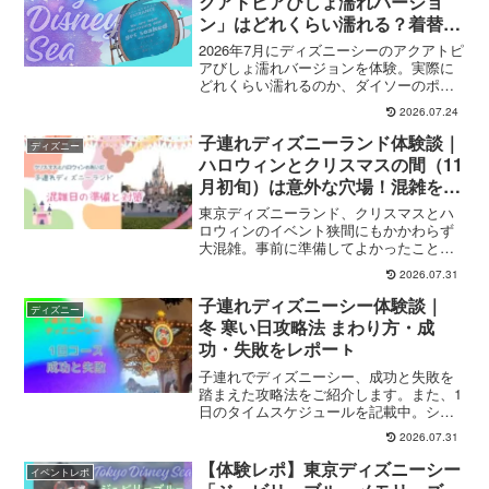
クアトピアびしょ濡れバージョ
ン」はどれくらい濡れる？着替え
は必要？100均レインポンチョで
2026年7月にディズニーシーのアクアトピ
乗ってみた 実体験でレビュー
アびしょ濡れバージョンを体験。実際に
どれくらい濡れるのか、ダイソーのポン
チョ型レインコートで大丈夫だったの
2026.07.24
か、持ち物や着替えの必要性、待ち時間
や暑さ対策まで実体験をもとに詳しく紹
子連れディズニーランド体験談｜
ディズニー
介します。
ハロウィンとクリスマスの間（11
月初旬）は意外な穴場！混雑を避
ける回り方と準備のコツ
東京ディズニーランド、クリスマスとハ
ロウィンのイベント狭間にもかかわらず
大混雑。事前に準備してよかったことや
当日オススメの対策をレポートします。
2026.07.31
子連れディズニーシー体験談｜
ディズニー
冬 寒い日攻略法 まわり方・成
功・失敗をレポーㇳ
子連れでディズニーシー、成功と失敗を
踏まえた攻略法をご紹介します。また、1
日のタイムスケジュールを記載中。ショ
ー当選は「クリスマスタイムウィズユ
2026.07.31
ー」と「ビリーヴ」、プレミアアクセス
利用は「トイストーリーマニア」です。
【体験レポ】東京ディズニーシー
イベントレポ
パーク内のまわり方の参考にしていただ