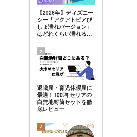
【2026年】ディズニー
シー「アクアトピアび
しょ濡れバージョン」
はどれくらい濡れる？
着替えは必要？100均
レインポンチョで乗っ
てみた 実体験でレビ
ュー
退職届・育児休暇届に
最適！100均 セリアの
白無地封筒セットを徹
底レビュー