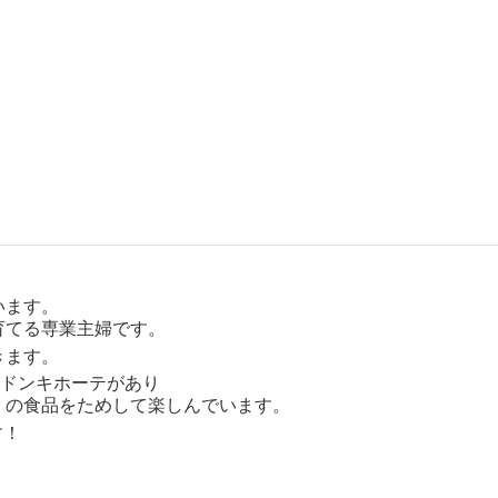
います。
育てる専業主婦です。
きます。
にドンキホーテがあり
」の食品をためして楽しんでいます。
す！