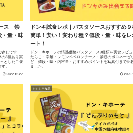
ース 禁
ドンキ試食レポ｜パスタソースおすすめ９
値段・量・味
簡単！安い！変わり種？値段・量・味をレ
ート！
ご存じです
ドン・キホーテの情熱価格パスタソース8種類を実食レビュ
ラの3種あり実
たらこ・辛麺・レモンペペロンチーノ・禁断のボロネーゼ
ょっとしたご褒
ど、値段・味・内容量・おすすめポイントを写真付きで比
ます。
ました。
2022.12.22
2022.
おもしろ食品