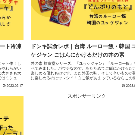
ピート冷凍
ドンキ試食レポ｜台湾 ルーロー飯・韓国 
ケジャン ごはんにかけるだけの丼の素
ヒット作！し
丼の素 旅食堂シリーズ、『ユッケジャン』『ルーロー飯』
もやわらかい
べてみました。パウチなので、あたためてご飯にかけるだ
の大きさも大
楽しめる優れものです。また外国の味、そして辛いものが
ではミシュラ
に楽しめるのはウレシイ！白ご飯があまっているならこの
た！お値段や
価格の商品はオススメです。
2023.02.17
2023.
ママが実食レポ
スポンサーリンク