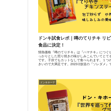
ドンキ試食レポ｜噂のてりチキ リ
食品に決定！
情熱価格『噂のてりチキ』は『ハマチキ』につぐ
っかりとした照り焼きの味がしみこんでいてとて
です。子供でもカットなしで食べられます。１つ
きいので大満足です。2023/2放送の『ソレダメ』
ン料理人がおいしいと煮物にアレンジしていまし
分量などとあわせて週２～3回ドンキに行くロボ
ートします。
ドンキホーテ