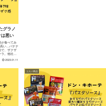
たグラノ
ケは悪い
供が食べてみ
お高い…バナナ
的で、ザクザ
ーラ。他社グ
2023.01.11
コスパ商品