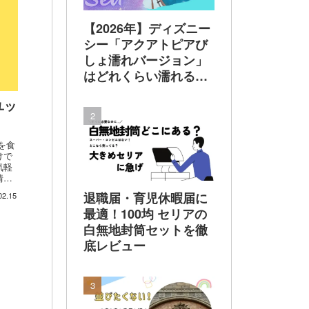
【2026年】ディズニー
シー「アクアトピアび
しょ濡れバージョン」
はどれくらい濡れる？
着替えは必要？100均
ユッ
レインポンチョで乗っ
てみた 実体験でレビ
ュー
を食
けで
気軽
情熱
退職届・育児休暇届に
02.15
最適！100均 セリアの
白無地封筒セットを徹
底レビュー