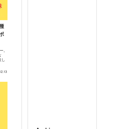
種
ポ
ー。
な
較し
12.13