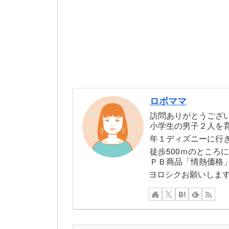
ロボママ
訪問ありがとうござ
小学生の男子２人を
年１ディズニーに行
徒歩500ｍのところ
ＰＢ商品「情熱価格
ヨロシクお願いしま