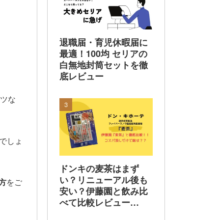
ュー
退職届・育児休暇届に
最適！100均 セリアの
白無地封筒セットを徹
底レビュー
ンツな
でしょ
ドンキの麦茶はまず
い？リニューアル後も
方
をご
安い？伊藤園と飲み比
べて比較レビュー
【2026年最新】