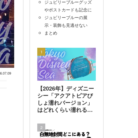
ジュビリーブルーグッズ
やポストカードも記念に
ジュビリーブルーの展
示・装飾も見逃せない
まとめ
6.07.09
【2026年】ディズニー
シー「アクアトピアび
しょ濡れバージョン」
はどれくらい濡れる？
着替えは必要？100均
レインポンチョで乗っ
てみた 実体験でレビ